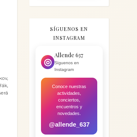
SÍGUENOS EN
INSTAGRAM
Allende 637
◎
Síguenos en
Instagram
kov,
řák,
Conoce nuestras
será
actividades,
conciertos,
encuentros y
novedades.
@allende_637