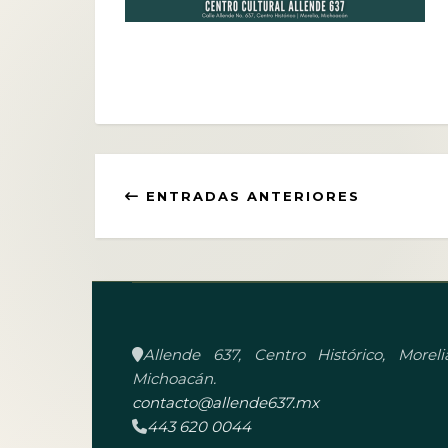
ENTRADAS ANTERIORES
Allende 637, Centro Histórico, Morelia
Michoacán.
contacto@allende637.mx
443 620 0044