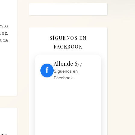
sta
uez,
SÍGUENOS EN
sica
FACEBOOK
Allende 637
f
Síguenos en
Facebook