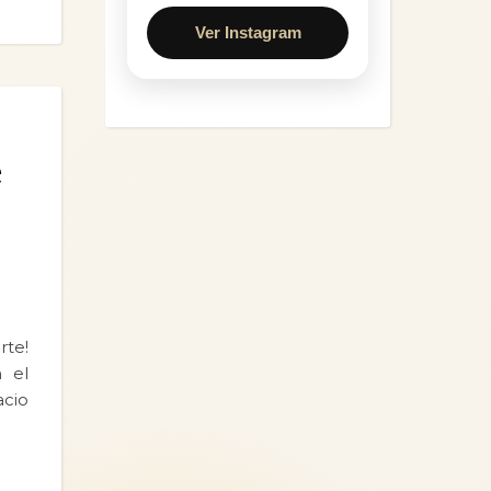
Ver Instagram
e
rte!
 el
acio