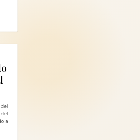
do
l
del
 del
io a