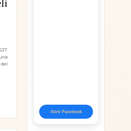
li
637.
una
 del
Abrir Facebook