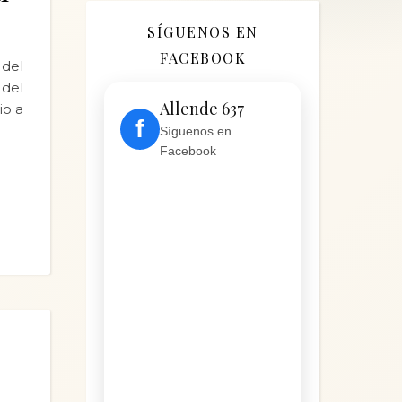
SÍGUENOS EN
FACEBOOK
del
 del
Allende 637
io a
f
Síguenos en
Facebook