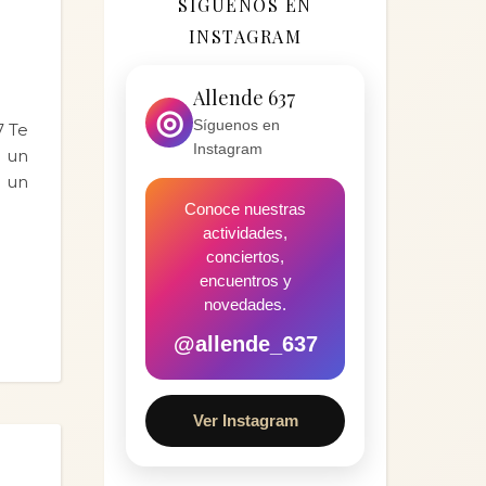
SÍGUENOS EN
INSTAGRAM
Allende 637
◎
Síguenos en
7 Te
Instagram
e un
 un
Conoce nuestras
actividades,
conciertos,
encuentros y
novedades.
@allende_637
Ver Instagram