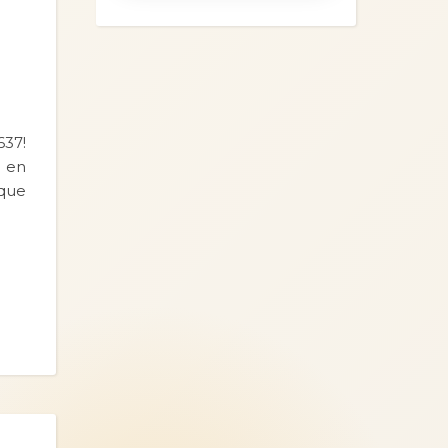
637!
r en
 que