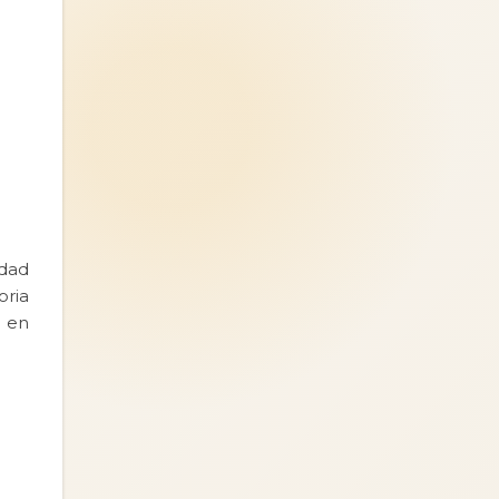
dad
oria
e en