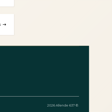
S
2026 Allende 637 ©.