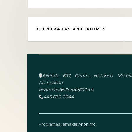
ENTRADAS ANTERIORES
Allende 637, Centro Histórico, Morelia
Michoacán.
contacto@allende637.mx
443 620 0044
Programas Tema de
Anónimo.